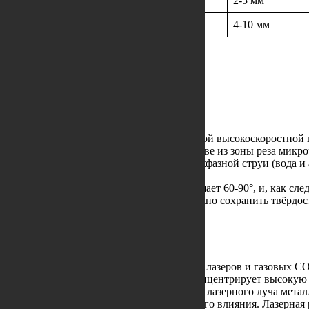
00 мм/мин
2-4 мм
2-5 мм
 мм/мин
2-5 мм
4-10 мм
ринцип эрозионного воздействия абразивной высокоскоростной 
оабразивной резки состоит в отрыве и смыве из зоны реза микр
чения и результативность воздействия двухфазной струи (вода 
сход и размер абразивных частиц.
ь Hardox, так как температура не превышает 60-90°, и, как след
при производстве деталей, на которых важно сохранить твёрдос
3 раза.
ности на основе твердотельных, волоконных лазеров и газовых
излучения. Направленный лазерный луч концентрирует высокую 
йств. В процессе резки, при воздействии лазерного луча металл
езов с минимальными зонами температурного влияния. Лазерная 