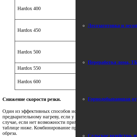
45-59.
Hardox 400
60-80
>80 м
40-49.
Лесозаготовка и лесо
Hardox 450
50-69.
70-80
30-49.
Hardox 500
50-59.
60-80
Переработка лома, ТБ
Hardox 550
20-50
12-29.
Hardox 600
30-50
Горнодобывающая отр
Снижение скорости резки.
Один из эффективных способов исключить образование трещин 
предварительному нагреву, если у вас нет возможности осущес
случае, если нет возможности применения предварительного наг
таблице ниже. Комбинирование предварительного нагрева и ни
обреза.
Сельское хозяйство, и