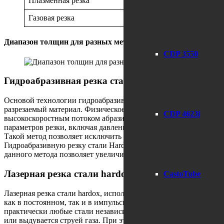
Плазменная резка
1200-60
Газовая резка
150-700
Диапазон толщин для разных методов резки стали Hardox.
CDP 3550
Гидроабразивная резка стали hardox.
Основой технологии гидроабразивной резки металла служит п
разрезаемый материал. Физическое содержание механизма гидр
CDP 4623i
высокоскоростным потоком абразивных частиц. Стойкость исте
параметров резки, включая давление и расход воды, а также ра
Такой метод позволяет исключить температурное влияние на стал
Гидроабразивную резку стали Hardox целесообразно применять 
данного метода позволяет увеличить срок службы деталей в 1,5-
Лазерная резка стали hardox.
CastoTube
Лазерная резка стали hardox, использует лазеры большой мощ
как в постоянном, так и в импульсно-периодическом режимах 
практически любые стали независимо от их теплофизических сво
или выдувается струей газа. При этом можно добиться узких р