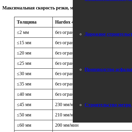
Максимальная скорость резки, мм/мин., если предварительн
Толщина
Hardox 400
≤2 мм
без ограничений
Дорожное строительст
≤15 мм
без ограничений
≤20 мм
без ограничений
≤25 мм
без ограничений
Производство асфаль
≤30 мм
без ограничений
≤35 мм
без ограничений
≤40 мм
без ограничений
≤45 мм
230 мм/мин
Строительство метро 
≤50 мм
210 мм/мин
≤60 мм
200 мм/мин