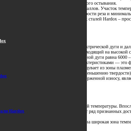
омент резки, так и остаточные после полного остывания.
ие из всех типов термического раскроя металлов. Участок темп
езаемого листа Hardox. Благодаря своей скорости реза и миним
 применение для деталей из износостойких сталей Hardox – про
dox
стали вдоль линии реза энергией сжатой электрической дуги и д
 Газ (азот, аргон) или сжатый воздух, выходящий на высокой с
рез которую проходит. Температура плазменной дуги равна 6000 
ный газ, обладающий токопроводящими характеристиками — это 
оздействием его высокой температуры и сдувает из зоны плазм
 сталь Hardox, что приводит к отпуску (уменьшению твердости) 
dox
, в которых основной рабочей зоной, подверженной износу, явля
ка для снятия опущенного слоя стали.
ев разрезаемого металла струей газа высокой температуры. Впос
тали Hardox
я пламенем кислорода. Газовая резка имеет ряд признанных дост
ой свыше 30 мм и в деталях, где не критична широкая зона темпер