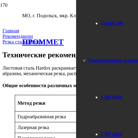
МО, г. Подольск, мкр. Климовск, Фабричный пр-д, д. 2
Резка стали Hardox
Quard 500
Главная
Рекомендации
ПРОММЕТ
Резка стали Hardox
Технические рекомендации по раскрою 
Наплавленные плиты
Листовая сталь Hardox раскраивается с применением холодной 
абразива, механическая резка, распиливание или сухая шлифовк
Общие особенности различных методов резки.
CDP 4666
Метод резки
Скорост
Гидроабразивная резка
8-150 м
Лазерная резка
600-220
CDP 4624