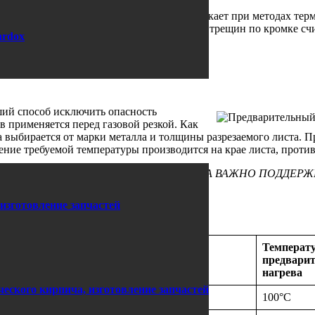
м растрескиванием в сварных швах и возникает при методах терм
о пары недель. Таким образом, образование трещин по кромке сч
ardox
лла и толщины разрезаемого листа.
ший способ исключить опасность
 применяется перед газовой резкой. Как
ва выбирается от марки металла и толщины разрезаемого листа.
рение требуемой температуры производится на крае листа, прот
ЗОНЕ КОНТАКТА С ИСТОЧНИКОМ ТЕПЛА ВАЖНО ПОДДЕРЖ
 изготовление запчастей
й резкой
Температ
на листа
предварит
нагрева
еского кирпича, изготовление запчастей
м
100°C