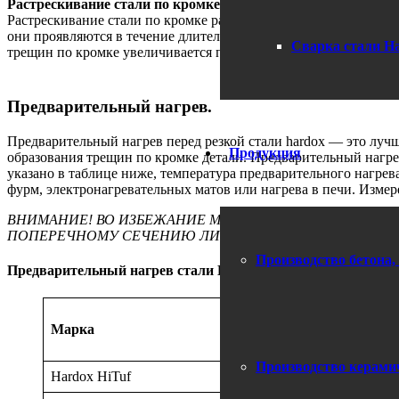
Растрескивание стали по кромке обреза.
Растрескивание стали по кромке разреза связанно с водородны
они проявляются в течение длительного времени от 48 часов д
Сварка стали H
трещин по кромке увеличивается по мере роста твердости мета
Предварительный нагрев.
Предварительный нагрев перед резкой стали hardox — это луч
Продукция
образования трещин по кромке детали. Предварительный нагрев
указано в таблице ниже, температура предварительного нагре
фурм, электронагревательных матов или нагрева в печи. Изме
ВНИМАНИЕ! ВО ИЗБЕЖАНИЕ МЕСТНОГО ПЕРЕГРЕВА В 
ПОПЕРЕЧНОМУ СЕЧЕНИЮ ЛИСТА.
Производство бетона,
Предварительный нагрев стали Hardox перед газоплазменно
Марка
Толщи
Производство керамич
Hardox HiTuf
≥90 м