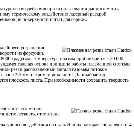
ературного воздействия при использовании данного метода
альному термическому воздействию лазерный раскрой
сеивающие поверхности (сита) для горной,
альнейшего устранения
корости из форсунки,
– 8000 градусам. Температура плазмы приближается к 20 000
фундаментальная основа принципа работы плазменной системы.
енной резки расплавленный металл газовым потоком.
в зоне 2-5 мм от кромки реза листа. Данный метод
ется плоскость листа. При необходимости сохранить твердость
ледствии чего металл
оинств: легкость, отсутствие
атурного воздействия на сталь Hardox, которая составляет от 4