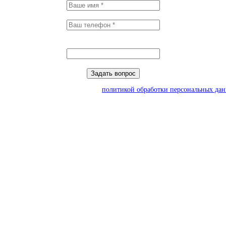
Заполните поле
Заполните поле
Пожалуйста, впишите ответ:
18 - 10 = ?
Введите результат уравнения для продолжения
Задать вопрос
равляя форму, вы соглашаетесь с
политикой обработки персональных да