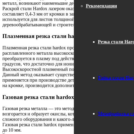
металл, возникают наименьшие деформации, как временные в м
Рекомендации
Раскрой стали Hardox лазером оказывает наименьшее воздейств
составляет 0,4-3 мм от кромки в зависимости от толщины разр
используется для листов толщиной до 15-20 мм. Самое широкое
деревообрабатывающей и строительной отраслей.
Плазменная резка стали hardox.
Резка стали Har
Плазменная резка стали hardox происходит за счет плавления 
расплавленного металла высокоскоростным плазменным потоком.
преобразуется в плазму под действием электрической дуги, че
градусов, что достаточно для ионизации газов. Ионизирован
Высокоскоростной плазменный поток расплавляет металл под в
Данный метод оказывает существенное тепловое воздействие на
Гибка стали Har
применяется при производстве деталей толщиной от 3 до 40 мм
на кромке, производится дополнительная механическая обработ
Газовая резка стали hardox.
Газовая резка металла — это метод, который предполагает нагр
Мехобработка с
возгорается и образует окислы, которые в дальнейшем сдуваютс
сложного оборудования и какого-либо источника энергии.
Газовая резка стали hardox применяется для материалов толщин
до 10 мм.