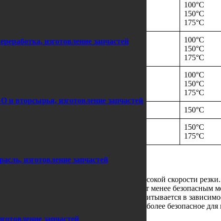
9 мм
100°C
 мм
150°C
м
175°C
9 мм
100°C
переработка, изготовление запчастей
9 мм
150°C
 мм
175°C
9 мм
100°C
9 мм
150°C
 мм
175°C
О и вторсырья, изготовление запчастей
 мм
150°C
9 мм
150°C
 мм
175°C
асль, изготовление запчастей
по кромке детали — это сохранение невысокой скорости резки.
твить его. Резка на низких скоростях служит менее безопасным 
рева, рекомендуемая скорость резки рассчитывается в зависимос
зких скоростей резки предлагается как наиболее безопасное дл
зготовление запчастей