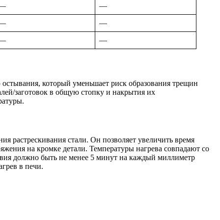
—
—
—
—
—
—
о остывания, который уменьшает риск образования трещин
алей/заготовок в общую стопку и накрытия их
ратуры.
ия растрескивания стали. Он позволяет увеличить время
пряжения на кромке детали. Температуры нагрева совпадают со
ствия должно быть не менее 5 минут на каждый миллиметр
грев в печи.