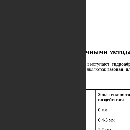
info@hardpart.ru
 стр. 1
+7 495 961 21 67
Обратный звонок
и резке стали hardox различными метода
и горячей резки. Методами холодной резки выступают: г
идроабр
а, в то время как способами горячей резки являются:
газовая
,
п
Зона теплового
ь резки
Надрез
воздействия
м/мин
1-3 мм
0 мм
0 мм/мин
<1 мм
0,4-3 мм