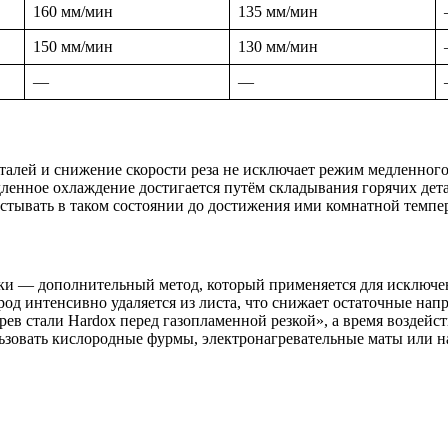
160 мм/мин
135 мм/мин
150 мм/мин
130 мм/мин
—
—
талей и снижение скорости реза не исключает режим медленног
едленное охлаждение достигается путём складывания горячих дет
стывать в таком состоянии до достижения ими комнатной темпе
ки — дополнительный метод, который применяется для исключен
ород интенсивно удаляется из листа, что снижает остаточные на
рев стали Hardox перед газопламенной резкой», а время воздей
зовать кислородные фурмы, электронагревательные маты или на
Получить консультацию
Мы перезвоним и ответим на Ваши вопросы